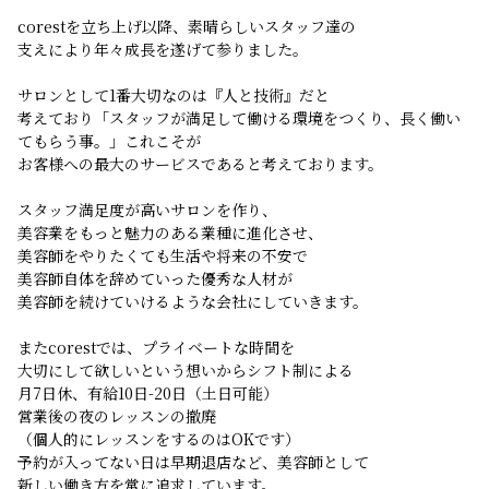
corestを立ち上げ以降、素晴らしいスタッフ達の
支えにより年々成長を遂げて参りました。
サロンとして1番大切なのは『人と技術』だと
考えており「スタッフが満足して働ける環境をつくり、長く働い
てもらう事。」これこそが
お客様への最大のサービスであると考えております。
スタッフ満足度が高いサロンを作り、
美容業をもっと魅力のある業種に進化させ、
美容師をやりたくても生活や将来の不安で
美容師自体を辞めていった優秀な人材が
美容師を続けていけるような会社にしていきます。
またcorestでは、プライベートな時間を
大切にして欲しいという想いからシフト制による
月7日休、有給10日-20日（土日可能）
営業後の夜のレッスンの撤廃
（個人的にレッスンをするのはOKです）
予約が入ってない日は早期退店など、美容師として
新しい働き方を常に追求しています。